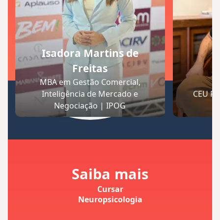
Isadora Martins de
Freitas
A
MBA em Gestão Comercial,
Inteligência de Mercado e
CEU Fo
Negociação | IPOG
Saiba mais
Cursar
Neuropsicologia