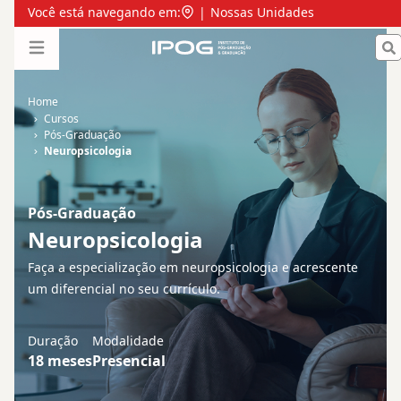
Pós-Graduação em Neuropsicologia - Presencial | IPOG
Você está navegando em:
|
Nossas Unidades
IPOG
Open menu
Home
Cursos
Pós-Graduação
Neuropsicologia
Pós-Graduação
Neuropsicologia
Faça a especialização em neuropsicologia e acrescente
um diferencial no seu currículo.
Duração
Modalidade
18
meses
Presencial