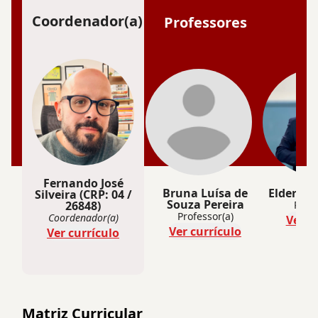
Coordenador(a)
Professores
Fernando José
Bruna Luísa de
Elder Sal
Silveira (CRP: 04 /
Souza Pereira
26848)
Profe
Professor(a)
Coordenador(a)
Ver c
Ver currículo
Ver currículo
Matriz Curricular