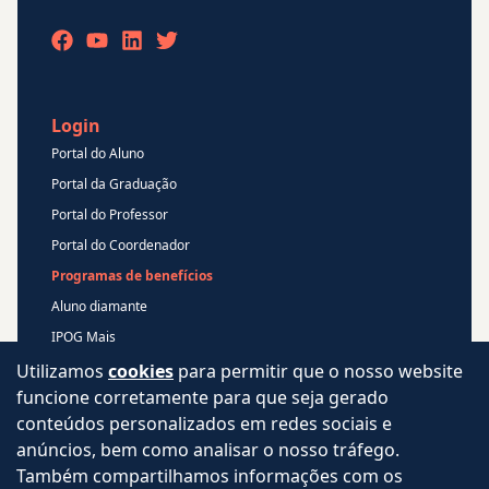
Login
Portal do Aluno
Portal da Graduação
Portal do Professor
Portal do Coordenador
Programas de benefícios
Aluno diamante
IPOG Mais
Blog
Utilizamos
cookies
para permitir que o nosso website
funcione corretamente para que seja gerado
Central de Atendimento
conteúdos personalizados em redes sociais e
Perguntas Frequentes
anúncios, bem como analisar o nosso tráfego.
Aviso de privacidade
Também compartilhamos informações com os