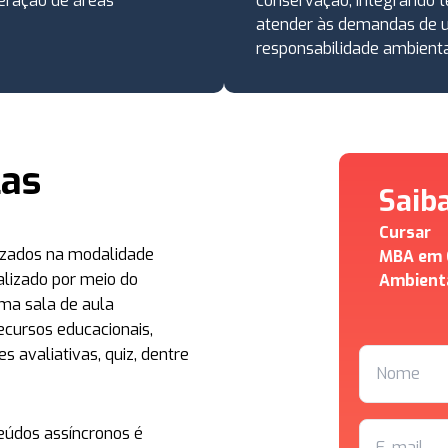
eração de áreas
conservação, integrando t
atender às demandas de 
responsabilidade ambienta
las
Saib
Cursar
lizados na modalidade
MBA em G
alizado por meio do
Ambient
ma sala de aula
ecursos educacionais,
s avaliativas, quiz, dentre
eúdos assíncronos é