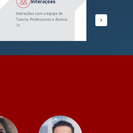
Interações
Workshop
Interações com a equipe de
Workshop de práticas a
Tutoria, Professores e Alunos.
2h
3h