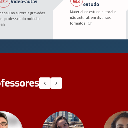
Vídeo-aulas
estudo
Material de estudo autoral e
deoaulas autorais gravadas
não autoral, em diversos
m professor do módulo.
formatos.
15h
-6h
ofessores