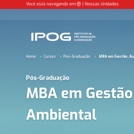
MBA em Gestão, Auditoria e Consultoria Ambiental | IPOG
Você está navegando em:
|
Nossas Unidades
IPOG
Home
Cursos
Pós-Graduação
MBA em Gestão, Aud
Pós-Graduação
MBA em Gestão, 
Ambiental