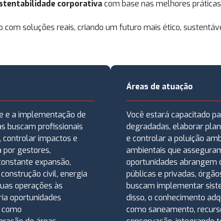
ustentabilidade corporativa
com base nas melhores práticas 
com soluções reais, criando um futuro mais ético, sustentáve
Áreas de atuação
de e a implementação de
Você estará capacitado par
as buscam profissionais
degradadas, elaborar plan
, controlar impactos e
e controlar a poluição ambi
 por gestores,
ambientais que asseguram
constante expansão,
oportunidades abrangem c
onstrução civil, energia
públicas e privadas, órgã
suas operações às
buscam implementar siste
ria oportunidades
disso, o conhecimento adq
s como
como saneamento, recurso