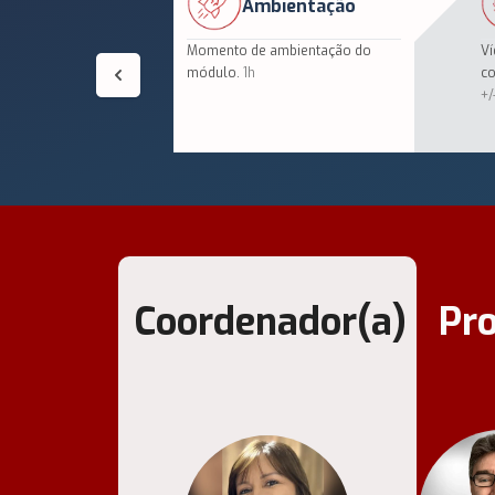
Ambientação
Momento de ambientação do
Ví
módulo.
1h
co
+/
Coordenador(a)
Pr