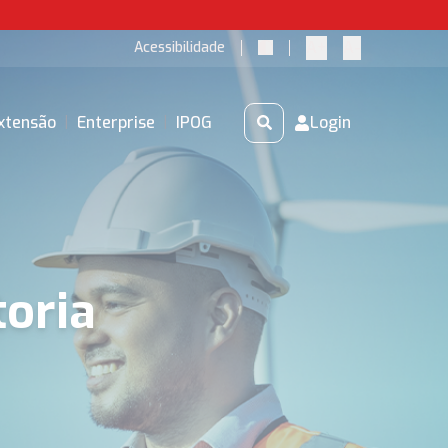
A+
A-
Acessibilidade
xtensão
|
Enterprise
|
IPOG
Login
toria