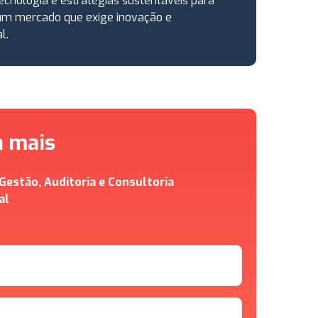
ecnologia e estratégias sustentáveis para
um mercado que exige inovação e
l.
a mais
estão, Auditoria e Consultoria
al