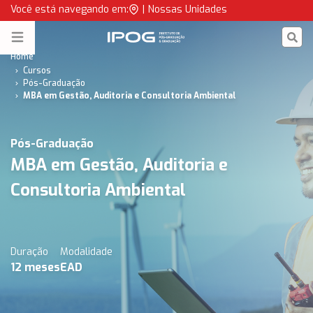
MBA em Gestão, Auditoria e Consultoria Ambiental | IPOG
Você está navegando em:
|
Nossas Unidades
IPOG
Open menu
Home
Cursos
Pós-Graduação
MBA em Gestão, Auditoria e Consultoria Ambiental
Pós-Graduação
MBA em Gestão, Auditoria e
Consultoria Ambiental
Duração
Modalidade
12
meses
EAD