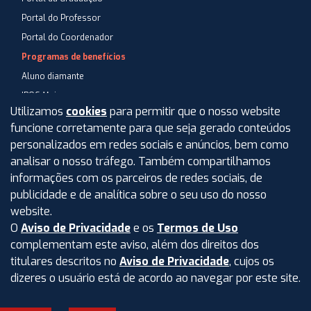
Portal do Professor
Portal do Coordenador
Programas de benefícios
Aluno diamante
IPOG Mais
Utilizamos
cookies
para permitir que o nosso website
Blog
funcione corretamente para que seja gerado conteúdos
Central de Atendimento
personalizados em redes sociais e anúncios, bem como
Perguntas Frequentes
analisar o nosso tráfego. Também compartilhamos
informações com os parceiros de redes sociais, de
Aviso de privacidade
publicidade e de analítica sobre o seu uso do nosso
Termos de uso
website.
O
Aviso de Privacidade
e os
Termos de Uso
Intranet
complementam este aviso, além dos direitos dos
titulares descritos no
Aviso de Privacidade
, cujos os
dizeres o usuário está de acordo ao navegar por este site.
©
2026
IPOG - Instituto de Pós-Graduação e Graduação LTDA.
Todos os direitos reservados.