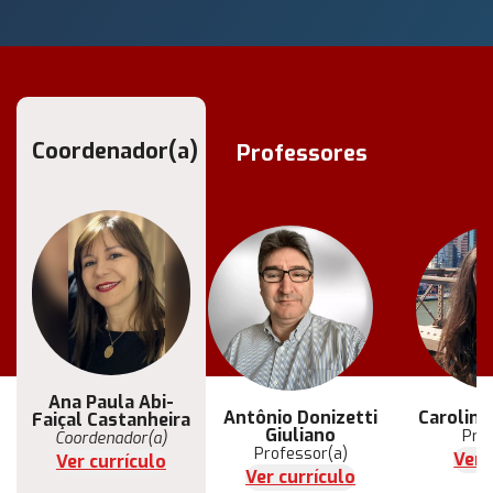
Coordenador(a)
Professores
Ana Paula Abi-
Antônio Donizetti
Caroline
Faiçal Castanheira
Giuliano
Pro
Coordenador(a)
Professor(a)
Ver 
Ver currículo
Ver currículo