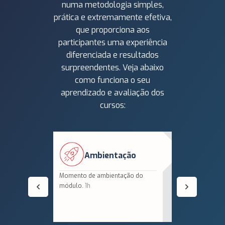
numa metodologia simples,
prática e extremamente efetiva,
que proporciona aos
participantes uma experiência
diferenciada e resultados
surpreendentes. Veja abaixo
como funciona o seu
aprendizado e avaliação dos
cursos:
Ambientação
V
Momento de ambientação do
Vídeoaulas
módulo.
1h
gravadas 
do módulo