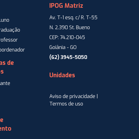
IPOG Matriz
Av. T-1 esq. c/ R. T-55
luno
N. 2.390 St. Bueno
Graduação
CEP: 74.210-045
rofessor
Goiânia - GO
Coordenador
(62) 3945-5050
as de
os
Unidades
ante
Aviso de privacidade |
Termos de uso
de
ento