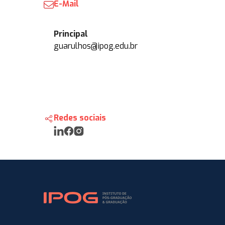
E-Mail
Principal
guarulhos@ipog.edu.br
Redes sociais