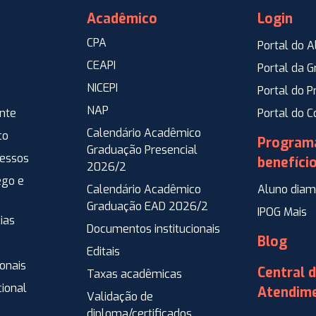
Acadêmico
Login
CPA
Portal do A
CEAPI
Portal da 
NICEPI
Portal do P
NAP
ente
Portal do 
Calendário Acadêmico
co
Program
Graduação Presencial
ressos
benefíci
2026/2
go e
Calendário Acadêmico
Aluno diam
Graduação EAD 2026/2
IPOG Mais
ias
Documentos institucionais
Blog
Editais
ionais
Central 
Taxas acadêmicas
cional
Atendim
Validação de
diploma/certificados