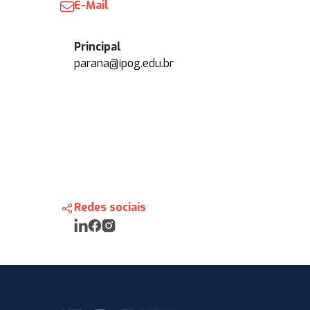
E-Mail
Principal
parana@ipog.edu.br
Redes sociais