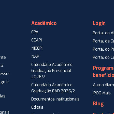
Acadêmico
Login
CPA
Portal do A
CEAPI
Portal da 
NICEPI
Portal do P
NAP
ente
Portal do 
Calendário Acadêmico
co
Program
Graduação Presencial
ressos
benefíci
2026/2
go e
Calendário Acadêmico
Aluno diam
Graduação EAD 2026/2
IPOG Mais
ias
Documentos institucionais
Blog
Editais
ionais