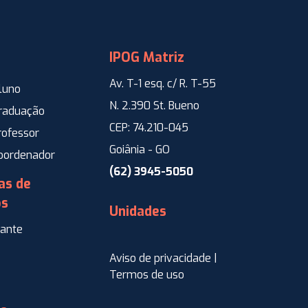
IPOG Matriz
Av. T-1 esq. c/ R. T-55
luno
N. 2.390 St. Bueno
Graduação
CEP: 74.210-045
rofessor
Goiânia - GO
Coordenador
(62) 3945-5050
as de
os
Unidades
ante
Aviso de privacidade |
Termos de uso