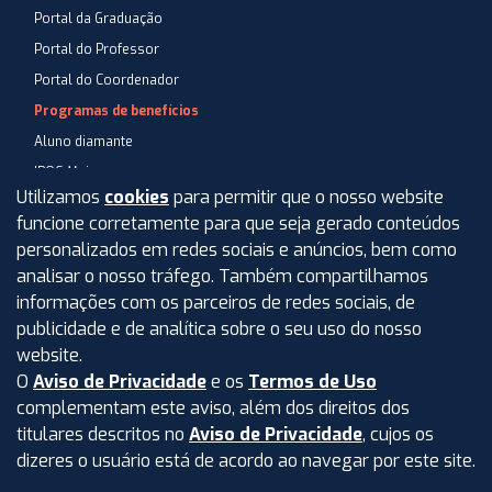
Portal da Graduação
Portal do Professor
Portal do Coordenador
Programas de benefícios
Aluno diamante
IPOG Mais
Utilizamos
cookies
para permitir que o nosso website
Blog
funcione corretamente para que seja gerado conteúdos
Central de Atendimento
personalizados em redes sociais e anúncios, bem como
Perguntas Frequentes
analisar o nosso tráfego. Também compartilhamos
informações com os parceiros de redes sociais, de
Aviso de privacidade
publicidade e de analítica sobre o seu uso do nosso
Termos de uso
website.
O
Aviso de Privacidade
e os
Termos de Uso
Intranet
complementam este aviso, além dos direitos dos
titulares descritos no
Aviso de Privacidade
, cujos os
dizeres o usuário está de acordo ao navegar por este site.
©
2026
IPOG - Instituto de Pós-Graduação e Graduação LTDA.