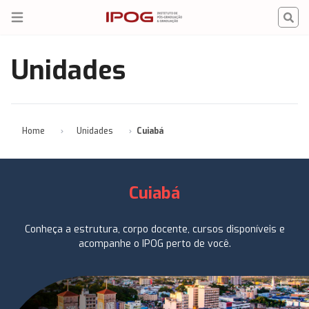
IPOG
Open menu
Unidades
Home
Unidades
Cuiabá
Cuiabá
Conheça a estrutura, corpo docente, cursos disponíveis e
acompanhe o IPOG perto de você.