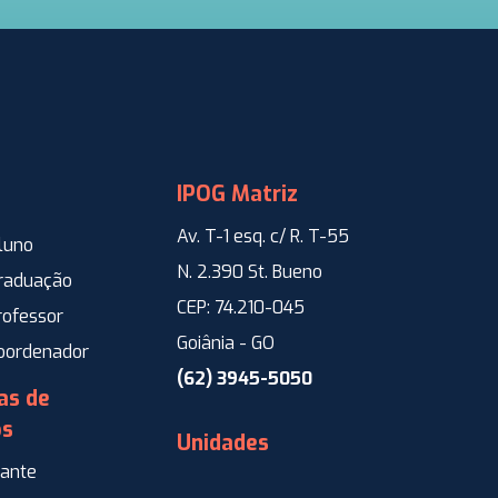
IPOG Matriz
Av. T-1 esq. c/ R. T-55
luno
N. 2.390 St. Bueno
Graduação
CEP: 74.210-045
rofessor
Goiânia - GO
Coordenador
(62) 3945-5050
as de
os
Unidades
ante