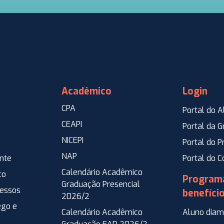
Acadêmico
Login
CPA
Portal do A
CEAPI
Portal da 
NICEPI
Portal do P
NAP
ente
Portal do 
Calendário Acadêmico
co
Program
Graduação Presencial
ressos
benefíci
2026/2
go e
Calendário Acadêmico
Aluno diam