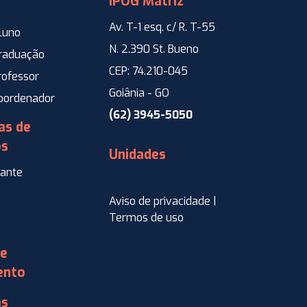
IPOG Matriz
Av. T-1 esq. c/ R. T-55
luno
N. 2.390 St. Bueno
Graduação
CEP: 74.210-045
rofessor
Goiânia - GO
Coordenador
(62) 3945-5050
as de
os
Unidades
ante
Aviso de privacidade |
Termos de uso
de
ento
as