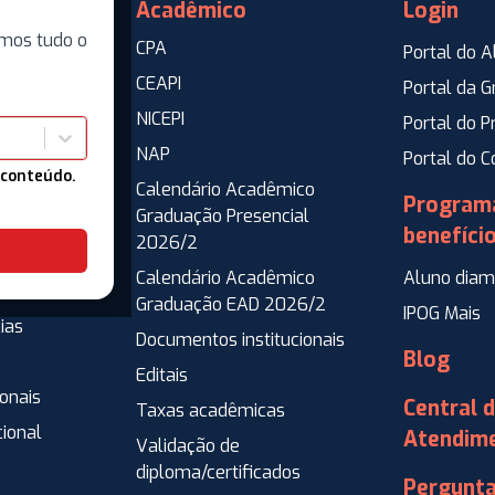
Acadêmico
Login
mos tudo o
CPA
Portal do A
CEAPI
Portal da 
NICEPI
Portal do P
NAP
ente
Portal do 
 conteúdo.
Calendário Acadêmico
co
Program
Graduação Presencial
ressos
benefíci
2026/2
go e
Calendário Acadêmico
Aluno diam
Graduação EAD 2026/2
IPOG Mais
ias
Documentos institucionais
Blog
Editais
ionais
Central 
Taxas acadêmicas
cional
Atendim
Validação de
diploma/certificados
Pergunt