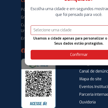
Cursos
Institucional
Escolha uma cidade e em segundos mostra
Pós-Graduação
O IPOG
que foi pensado para você.
Graduação
Nossa história
Curso de Extensão
Nossa estrutura
Selecione uma cidade
Universitária
Locação Intelig
Enterprise
Usamos a cidade apenas para personalizar o
Trabalhe conos
Seus dados estão protegidos.
Espaço para Eg
Confirmar
Vagas de Empre
Estágio
Canal de denúnc
Mapa do site
Eventos Instituc
Parceria interna
Ouvidoria