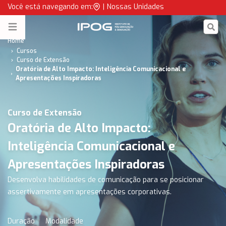
Curso de Extensão Universitária: Oratória de Alto Impacto | IP
Você está navegando em:
|
Nossas Unidades
IPOG
Open menu
Home
Cursos
Curso de Extensão
Oratória de Alto Impacto: Inteligência Comunicacional e
Apresentações Inspiradoras
Curso de Extensão
Oratória de Alto Impacto:
Inteligência Comunicacional e
Apresentações Inspiradoras
Desenvolva habilidades de comunicação para se posicionar
assertivamente em apresentações corporativas.
Duração
Modalidade