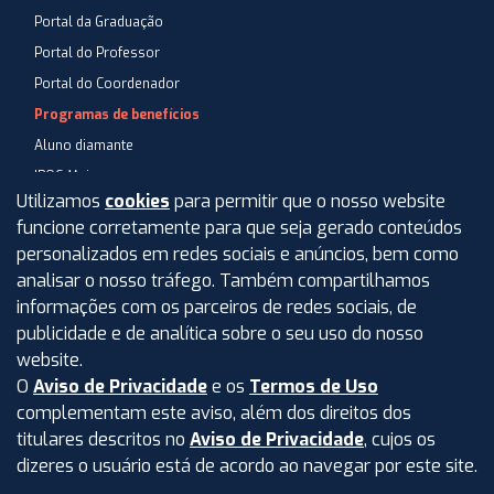
Portal da Graduação
Portal do Professor
Portal do Coordenador
Programas de benefícios
Aluno diamante
IPOG Mais
Utilizamos
cookies
para permitir que o nosso website
Blog
funcione corretamente para que seja gerado conteúdos
Central de Atendimento
personalizados em redes sociais e anúncios, bem como
Perguntas Frequentes
analisar o nosso tráfego. Também compartilhamos
informações com os parceiros de redes sociais, de
Aviso de privacidade
publicidade e de analítica sobre o seu uso do nosso
Termos de uso
website.
O
Aviso de Privacidade
e os
Termos de Uso
Intranet
complementam este aviso, além dos direitos dos
titulares descritos no
Aviso de Privacidade
, cujos os
dizeres o usuário está de acordo ao navegar por este site.
©
2026
IPOG - Instituto de Pós-Graduação e Graduação LTDA.