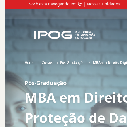
MBA em Direito Digital e Inteligência Artificial - Ao vivo 
Você está navegando em:
|
Nossas Unidades
IPOG
Home
Cursos
Pós-Graduação
MBA em Direito Digit
Pós-Graduação
MBA em Direito
Proteção de Da