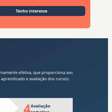
Tenho interesse
emamente efetiva, que proporciona aos
 aprendizado e avaliação dos cursos:
4
5
Avaliação
Avaliaçã
somativa
aprendi