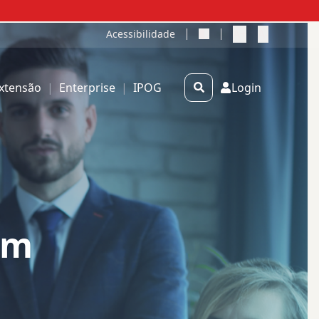
A+
A-
Acessibilidade
Extensão
|
Enterprise
|
IPOG
Login
em