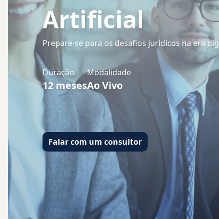
Artificial
Prepare-se para os desafios jurídicos na era dig
Duração
Modalidade
12
meses
Ao Vivo
Falar com um consultor