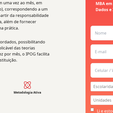
em uma vez ao mês, em
MBA em D
go), correspondendo a um
Dados e I
artir da responsabilidade
a, além de fornecer
a prática.
ordados, possibilitando
licável das teorias
z por mês, o IPOG facilita
tituição.
Escolarid
Metodologia Ativa
Unidades
Li e est