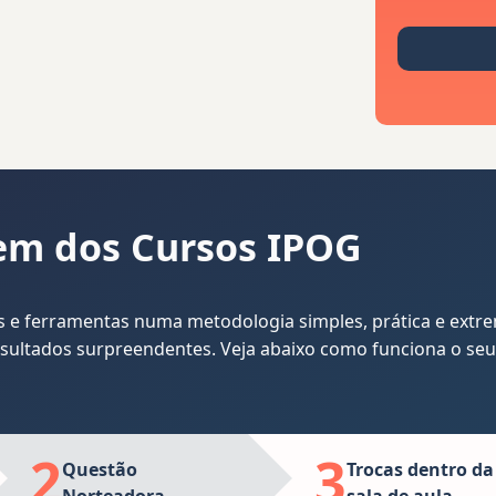
gem dos Cursos IPOG
as e ferramentas numa metodologia simples, prática e extr
esultados surpreendentes. Veja abaixo como funciona o seu
2
3
Questão
Trocas dentro da
Norteadora
sala de aula