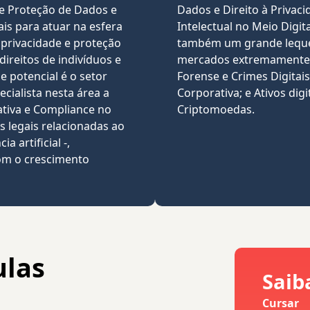
 de Proteção de Dados e
Dados e Direito à Privac
nais para atuar na esfera
Intelectual no Meio Digit
à privacidade e proteção
também um grande leque
direitos de indivíduos e
mercados extremamente p
 potencial é o setor
Forense e Crimes Digitai
ecialista nesta área a
Corporativa; e Ativos dig
tiva e Compliance no
Criptomoedas.
s legais relacionadas ao
a artificial -,
om o crescimento
ulas
Saib
Cursar