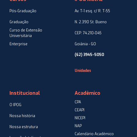
Pós-Graduação
Av. T-1 esq. c/ R. T-55
Graduação
N. 2.390 St. Bueno
Curso de Extensão
CEP: 74.210-045
Universitária
Enterprise
Goiânia - GO
(62) 3945-5050
Unidades
Institucional
Acadêmico
CPA
O IPOG
CEAPI
Nossa história
NICEPI
NAP
Nossa estrutura
Calendário Acadêmico