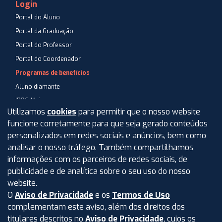
Login
Portal do Aluno
Portal da Graduação
Portal do Professor
Portal do Coordenador
Programas de benefícios
Aluno diamante
IPOG Mais
Utilizamos
cookies
para permitir que o nosso website
Blog
funcione corretamente para que seja gerado conteúdos
Central de Atendimento
personalizados em redes sociais e anúncios, bem como
Perguntas Frequentes
analisar o nosso tráfego. Também compartilhamos
informações com os parceiros de redes sociais, de
Aviso de privacidade
publicidade e de analítica sobre o seu uso do nosso
Termos de uso
website.
O
Aviso de Privacidade
e os
Termos de Uso
Intranet
complementam este aviso, além dos direitos dos
titulares descritos no
Aviso de Privacidade
, cujos os