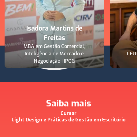
Isadora Martins de
Freitas
MBA em Gestão Comercial,
Inteligência de Mercado e
CEU
Negociação | IPOG
Saiba mais
Cursar
Light Design e Práticas de Gestão em Escritório