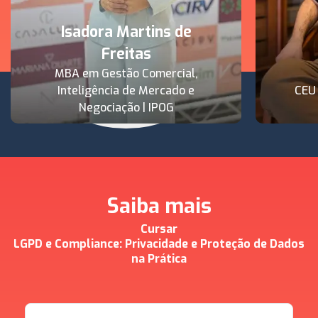
Isadora Martins de
Freitas
MBA em Gestão Comercial,
Inteligência de Mercado e
CEU
Negociação | IPOG
Saiba mais
Cursar
LGPD e Compliance: Privacidade e Proteção de Dados
na Prática