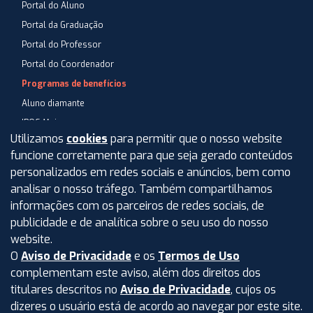
Portal do Aluno
Portal da Graduação
Portal do Professor
Portal do Coordenador
Programas de benefícios
Aluno diamante
IPOG Mais
Utilizamos
cookies
para permitir que o nosso website
Blog
funcione corretamente para que seja gerado conteúdos
Central de Atendimento
personalizados em redes sociais e anúncios, bem como
Perguntas Frequentes
analisar o nosso tráfego. Também compartilhamos
informações com os parceiros de redes sociais, de
Aviso de privacidade
publicidade e de analítica sobre o seu uso do nosso
Termos de uso
website.
O
Aviso de Privacidade
e os
Termos de Uso
Intranet
complementam este aviso, além dos direitos dos
titulares descritos no
Aviso de Privacidade
, cujos os
dizeres o usuário está de acordo ao navegar por este site.