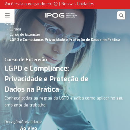
LGPD e Compliance | IPOG
Você está navegando em:
|
Nossas Unidades
IPOG
Open menu
Home
Cursos
Curso de Extensão
LGPD e Compliance: Privacidade e Proteção de Dados na Prática
Curso de Extensão
LGPD e Compliance:
Privacidade e Proteção de
Dados na Prática
Conheça todas as regras da LGPD e saiba como aplicar no seu
ambiente de trabalho!
Duração
Modalidade
Ao Vivo