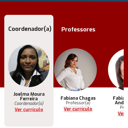
Coordenador(a)
Professores
Joelma Moura
Fabiana Chagas
Fabian
Ferreira
Andra
Professor(a)
Coordenador(a)
Pro
Ver currículo
Ver currículo
Ver 