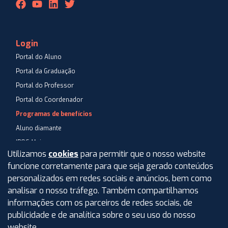
Login
Portal do Aluno
Portal da Graduação
Portal do Professor
Portal do Coordenador
Programas de benefícios
Aluno diamante
IPOG Mais
Utilizamos
cookies
para permitir que o nosso website
Blog
funcione corretamente para que seja gerado conteúdos
Central de Atendimento
personalizados em redes sociais e anúncios, bem como
Perguntas Frequentes
analisar o nosso tráfego. Também compartilhamos
informações com os parceiros de redes sociais, de
Aviso de privacidade
publicidade e de analítica sobre o seu uso do nosso
Termos de uso
website.