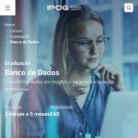
Banco de Dados - Graduação EaD Faculdade | IPOG
IPOG
Open menu
Home
Cursos
Graduação
Banco de Dados
Graduação
Banco de Dados
Transforme dados em insights e conquiste o sucesso
profissional
Duração
Modalidade
2
meses
e 5 meses
EAD