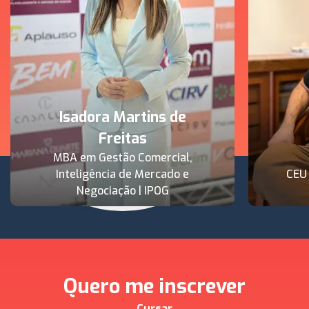
Isadora Martins de
Freitas
MBA em Gestão Comercial,
Inteligência de Mercado e
CEU
Negociação | IPOG
Quero me inscrever
Cursar