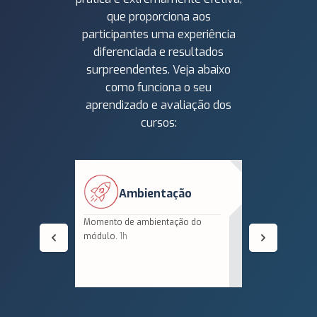
que proporciona aos
participantes uma experiência
diferenciada e resultados
surpreendentes. Veja abaixo
como funciona o seu
aprendizado e avaliação dos
cursos:
Ambientação
V
Momento de ambientação do
Vídeoaulas
módulo.
1h
gravadas 
do módulo