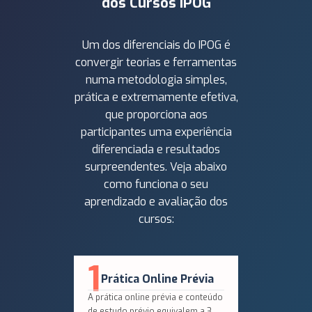
dos Cursos IPOG
Um dos diferenciais do IPOG é
convergir teorias e ferramentas
numa metodologia simples,
prática e extremamente efetiva,
que proporciona aos
participantes uma experiência
diferenciada e resultados
surpreendentes. Veja abaixo
como funciona o seu
aprendizado e avaliação dos
cursos:
1
2
Q
Prática Online Prévia
N
A prática online prévia e conteúdo
Em segu
de estudo prévio equivalem a 3