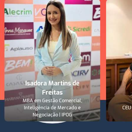
Isadora Martins de
Freitas
MBA em Gestão Comercial,
Inteligência de Mercado e
CEU
Negociação | IPOG