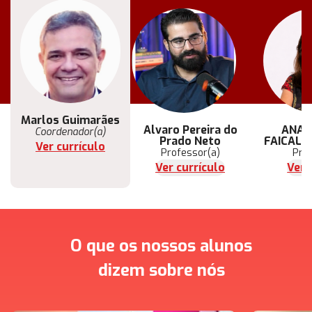
Marlos Guimarães
Alvaro Pereira do
ANA 
Coordenador(a)
Prado Neto
FAICAL 
Ver currículo
Professor(a)
Pro
Ver currículo
Ver 
O que os nossos alunos
dizem sobre nós