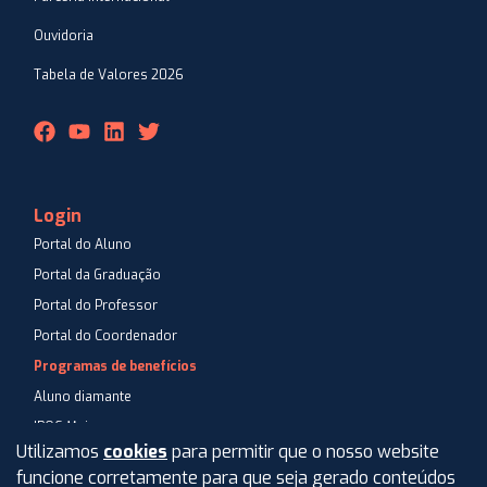
Ouvidoria
Tabela de Valores 2026
Login
Portal do Aluno
Portal da Graduação
Portal do Professor
Portal do Coordenador
Programas de benefícios
Aluno diamante
IPOG Mais
Utilizamos
cookies
para permitir que o nosso website
Blog
funcione corretamente para que seja gerado conteúdos