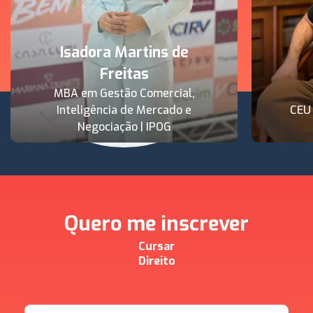
Isadora Martins de
Freitas
MBA em Gestão Comercial,
Inteligência de Mercado e
CEU
Negociação | IPOG
Quero me inscrever
Cursar
Direito