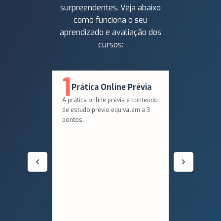
surpreendentes. Veja abaixo
como funciona o seu
aprendizado e avaliação dos
cursos:
1
2
Q
Prática Online Prévia
N
A prática online prévia e conteúdo
Em segu
de estudo prévio equivalem a 3
aplicaç
pontos.
nortead
aprofun
conheci