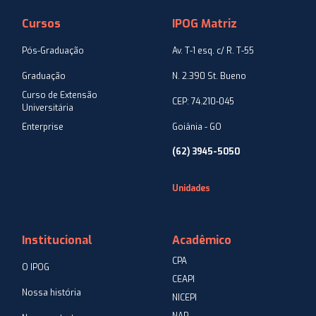
Cursos
IPOG Matriz
Pós-Graduação
Av. T-1 esq. c/ R. T-55
Graduação
N. 2.390 St. Bueno
Curso de Extensão
CEP: 74.210-045
Universitária
Enterprise
Goiânia - GO
(62) 3945-5050
Unidades
Institucional
Acadêmico
CPA
O IPOG
CEAPI
Nossa história
NICEPI