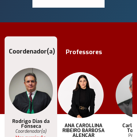
Coordenador(a)
Professores
Rodrigo Dias da
ANA CAROLLINA
Carlo
Fonseca
RIBEIRO BARBOSA
Tor
Coordenador(a)
ALENCAR
Pro