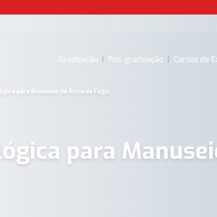
Graduação
|
Pós-graduação
|
Cursos de E
lógica para Manuseio de Arma de Fogo
lógica para Manusei