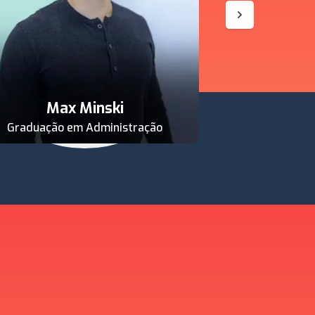
Fili
Max Minski
Executivo em L
Graduação em Administração