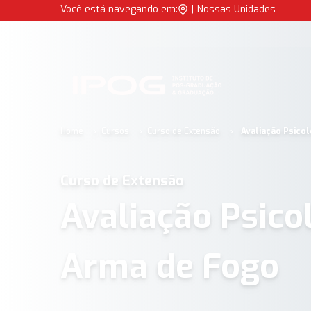
Avaliação Psicológica para Manuseio de Arma de Fogo | IPOG
Você está navegando em:
|
Nossas Unidades
IPOG
Home
Cursos
Curso de Extensão
Avaliação Psico
Curso de Extensão
Avaliação Psico
Arma de Fogo