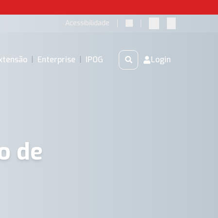
A+
A-
Acessibilidade
xtensão
|
Enterprise
|
IPOG
Login
o de