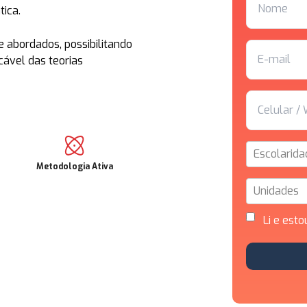
ica.
 abordados, possibilitando
cável das teorias
Escolarida
Metodologia Ativa
Unidades
Li e esto