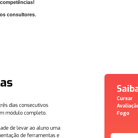
s competências!
os consultores.
las
Saib
Cursar
três dias consecutivos
Avaliaçã
 um módulo completo.
Fogo
idade de levar ao aluno uma
mentação de ferramentas e