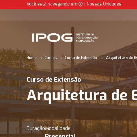
Arquitetura de Estruturas Metálicas | IPOG
Você está navegando em:
|
Nossas Unidades
IPOG
Home
Cursos
Curso de Extensão
Arquitetura de E
Curso de Extensão
Arquitetura de 
Duração
Modalidade
Presencial