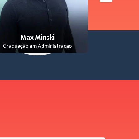
Fili
Max Minski
Executivo em L
Graduação em Administração