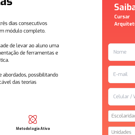
las
Saib
Cursar
três dias consecutivos
Arquitet
 um módulo completo.
idade de levar ao aluno uma
mentação de ferramentas e
ica.
 abordados, possibilitando
cável das teorias
Escolarida
Metodologia Ativa
Unidades