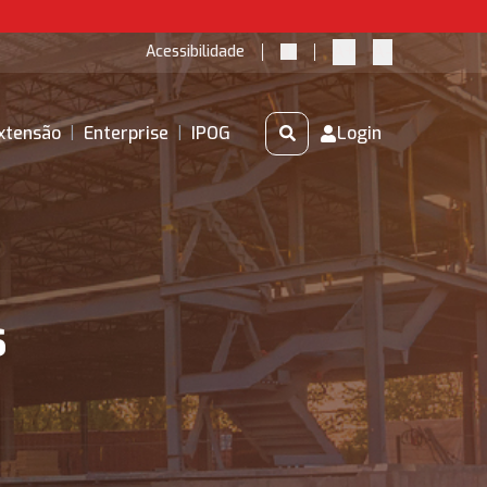
A+
A-
Acessibilidade
xtensão
|
Enterprise
|
IPOG
Login
s