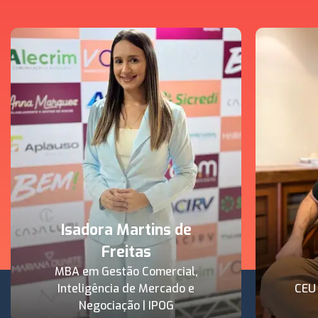
Isadora Martins de
Freitas
MBA em Gestão Comercial,
Inteligência de Mercado e
CEU
Negociação | IPOG