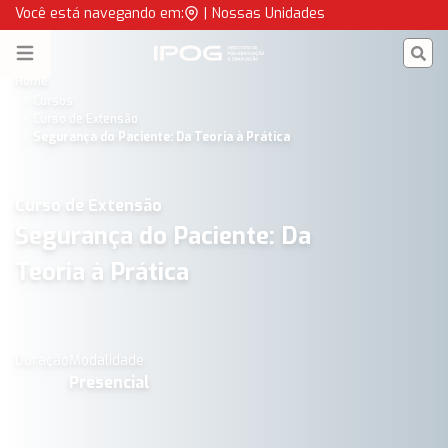
Segurança do Paciente | IPOG
Você está navegando em:
|
Nossas Unidades
IPOG
Open menu
Home
Cursos
Curso de Extensão
Segurança do Paciente: Da Teoria à Prática
Curso de Extensão
Segurança do Paciente: Da
Teoria à Prática
Duração
Modalidade
Presencial