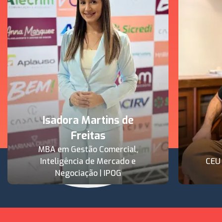
Isadora Martins de
Freitas
MBA em Gestão Comercial,
Inteligência de Mercado e
CEU
Negociação | IPOG