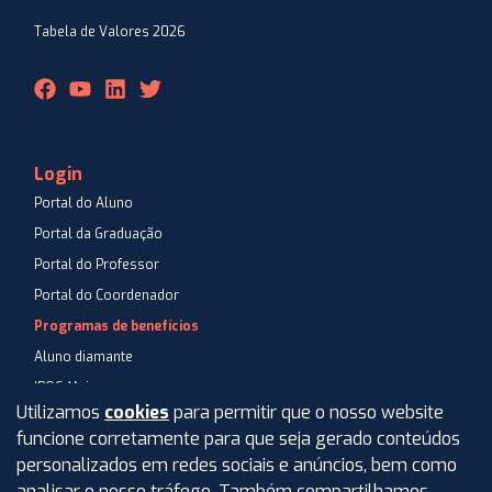
Tabela de Valores 2026
Login
Portal do Aluno
Portal da Graduação
Portal do Professor
Portal do Coordenador
Programas de benefícios
Aluno diamante
IPOG Mais
Utilizamos
cookies
para permitir que o nosso website
Blog
funcione corretamente para que seja gerado conteúdos
Central de Atendimento
personalizados em redes sociais e anúncios, bem como
Perguntas Frequentes
analisar o nosso tráfego. Também compartilhamos