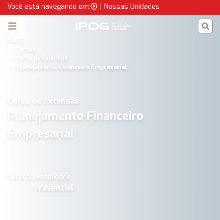
Planejamento Financeiro Empresarial | IPOG
Você está navegando em:
|
Nossas Unidades
IPOG
Open menu
Home
Cursos
Curso de Extensão
Planejamento Financeiro Empresarial
Curso de Extensão
Planejamento Financeiro
Empresarial
Duração
Modalidade
Presencial