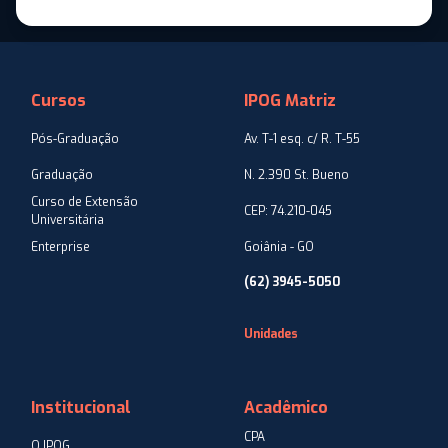
Cursos
IPOG Matriz
Pós-Graduação
Av. T-1 esq. c/ R. T-55
Graduação
N. 2.390 St. Bueno
Curso de Extensão
CEP: 74.210-045
Universitária
Enterprise
Goiânia - GO
(62) 3945-5050
Unidades
Institucional
Acadêmico
CPA
O IPOG