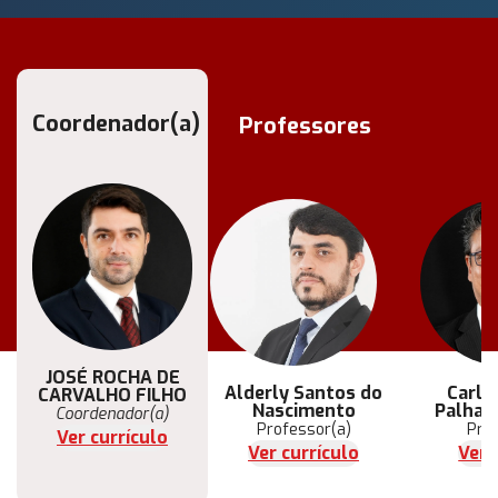
Coordenador(a)
Professores
JOSÉ ROCHA DE
Alderly Santos do
Carlo
CARVALHO FILHO
Nascimento
Palhar
Coordenador(a)
Professor(a)
Pro
Ver currículo
Ver currículo
Ver 