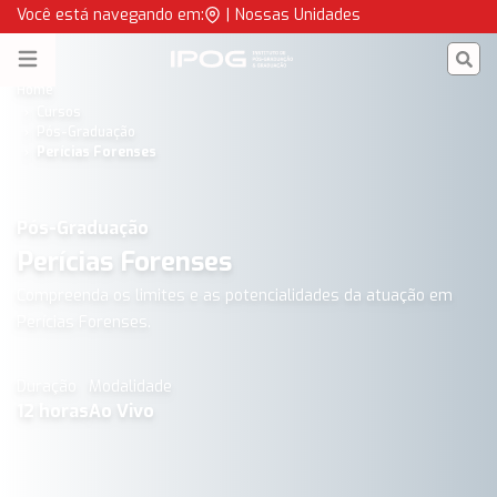
Pós-Graduação em Perícias Forenses - Ao vivo IPOG | IPOG
Você está navegando em:
|
Nossas Unidades
IPOG
Open menu
Home
Cursos
Pós-Graduação
Perícias Forenses
Pós-Graduação
Perícias Forenses
Compreenda os limites e as potencialidades da atuação em
Perícias Forenses.
Duração
Modalidade
12
horas
Ao Vivo