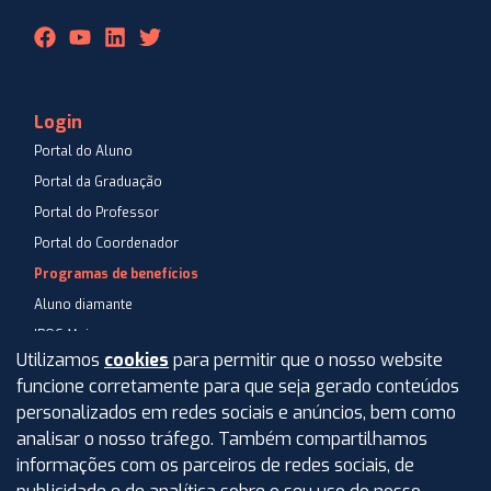
Login
Portal do Aluno
Portal da Graduação
Portal do Professor
Portal do Coordenador
Programas de benefícios
Aluno diamante
IPOG Mais
Utilizamos
cookies
para permitir que o nosso website
Blog
funcione corretamente para que seja gerado conteúdos
Central de Atendimento
personalizados em redes sociais e anúncios, bem como
Perguntas Frequentes
analisar o nosso tráfego. Também compartilhamos
informações com os parceiros de redes sociais, de
Aviso de privacidade