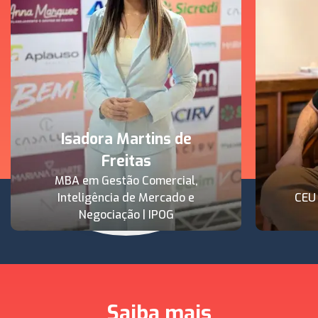
Isadora Martins de
Freitas
MBA em Gestão Comercial,
Inteligência de Mercado e
CEU
Negociação | IPOG
Saiba mais