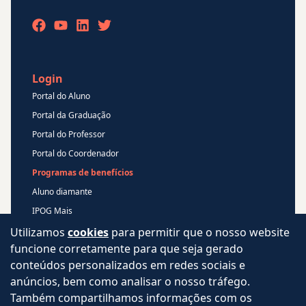
Login
Portal do Aluno
Portal da Graduação
Portal do Professor
Portal do Coordenador
Programas de benefícios
Aluno diamante
IPOG Mais
Blog
Utilizamos
cookies
para permitir que o nosso website
funcione corretamente para que seja gerado
Central de Atendimento
conteúdos personalizados em redes sociais e
Perguntas Frequentes
anúncios, bem como analisar o nosso tráfego.
Aviso de privacidade
Também compartilhamos informações com os