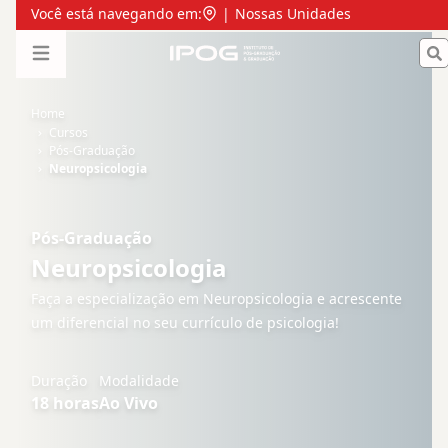
Pós Graduação em Neuropsicologia - Ao Vivo | IPOG
Você está navegando em:
|
Nossas Unidades
IPOG
Open menu
Home
Cursos
Pós-Graduação
Neuropsicologia
Pós-Graduação
Neuropsicologia
Faça a especialização em Neuropsicologia e acrescente
um diferencial no seu currículo de psicologia!
Duração
Modalidade
18
horas
Ao Vivo