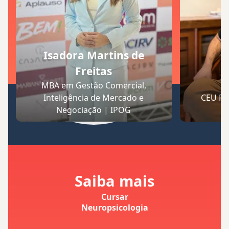
Isadora Martins de
Freitas
A
MBA em Gestão Comercial,
Inteligência de Mercado e
CEU Fo
Negociação | IPOG
Saiba mais
Cursar
Neuropsicologia