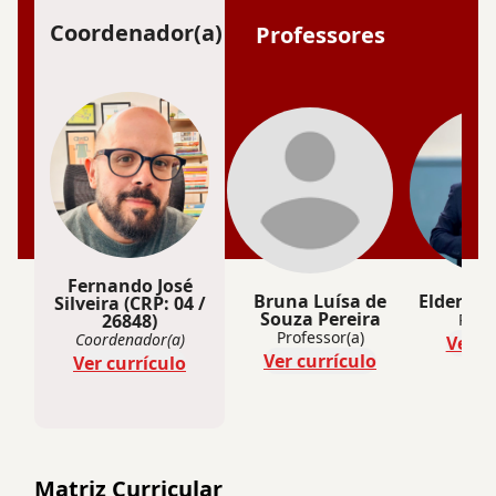
Coordenador(a)
Professores
Fernando José
Bruna Luísa de
Elder Sal
Silveira (CRP: 04 /
Souza Pereira
26848)
Profe
Professor(a)
Coordenador(a)
Ver c
Ver currículo
Ver currículo
Matriz Curricular