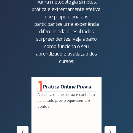
numa metodologia simples,
prática e extremamente efetiva,
que proporciona aos
participantes uma experiência
diferenciada e resultados
surpreendentes. Veja abaixo
como funciona o seu
aprendizado e avaliação dos
cursos:
1
2
Q
Prática Online Prévia
N
A prática online prévia e conteúdo
Em segu
de estudo prévio equivalem a 3
aplicaç
pontos.
nortead
aprofun
conheci