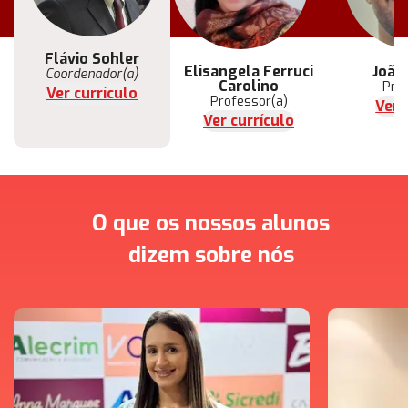
Flávio Sohler
Elisangela Ferruci
João
Coordenador(a)
Carolino
Pro
Ver currículo
Professor(a)
Ver 
Ver currículo
O que os nossos alunos
dizem sobre nós