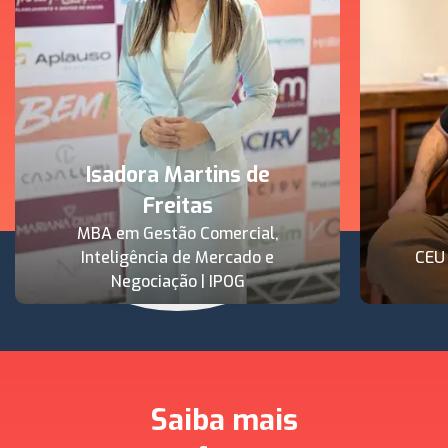
Isadora Martins de
Freitas
MBA em Gestão Comercial,
Inteligência de Mercado e
CEU
Negociação | IPOG
Saiba mais