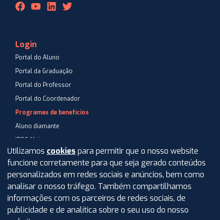
Login
Portal do Aluno
Portal da Graduação
Portal do Professor
Portal do Coordenador
Programas de benefícios
Aluno diamante
IPOG Mais
Utilizamos
cookies
para permitir que o nosso website
Blog
funcione corretamente para que seja gerado conteúdos
Central de Atendimento
personalizados em redes sociais e anúncios, bem como
Perguntas Frequentes
analisar o nosso tráfego. Também compartilhamos
informações com os parceiros de redes sociais, de
Aviso de privacidade
publicidade e de analítica sobre o seu uso do nosso
Termos de uso