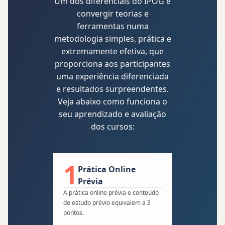
Um dos diferenciais do IPOG é
convergir teorias e
ferramentas numa
metodologia simples, prática e
extremamente efetiva, que
proporciona aos participantes
uma experiência diferenciada
e resultados surpreendentes.
Veja abaixo como funciona o
seu aprendizado e avaliação
dos cursos:
1
2
Prática Online
Q
Prévia
N
A prática online prévia e conteúdo
Em segu
de estudo prévio equivalem a 3
aplicaç
pontos.
nortead
aprofun