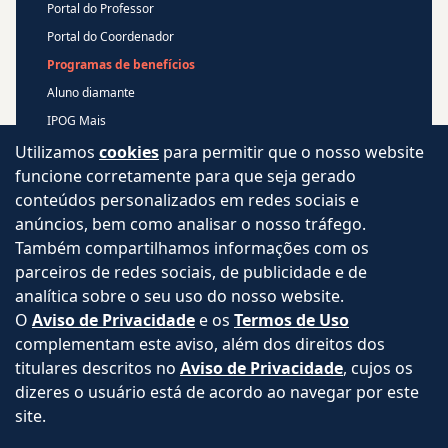
Portal do Professor
Portal do Coordenador
Programas de benefícios
Aluno diamante
IPOG Mais
Blog
Utilizamos
cookies
para permitir que o nosso website
funcione corretamente para que seja gerado
Central de Atendimento
conteúdos personalizados em redes sociais e
Perguntas Frequentes
anúncios, bem como analisar o nosso tráfego.
Aviso de privacidade
Também compartilhamos informações com os
parceiros de redes sociais, de publicidade e de
Termos de uso
analítica sobre o seu uso do nosso website.
Intranet
O
Aviso de Privacidade
e os
Termos de Uso
complementam este aviso, além dos direitos dos
titulares descritos no
Aviso de Privacidade
, cujos os
dizeres o usuário está de acordo ao navegar por este
©
2026
IPOG - Instituto de Pós-Graduação e Graduação LTDA.
Todos os direitos reservados.
site.
CNPJ: 04.688.977/0001-02