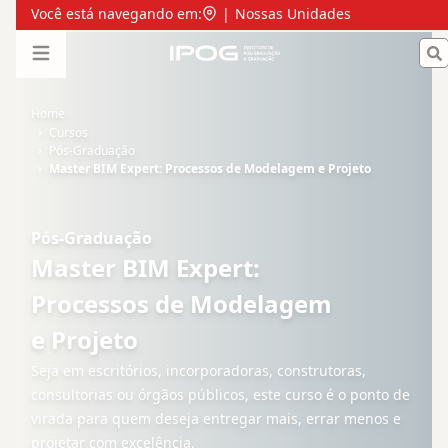
Master BIM Expert: Processos de Modelagem e Projeto 
Você está navegando em:
|
Nossas Unidades
IPOG
Open menu
Home
Cursos
Pós-Graduação
Master BIM Expert: Processos de Modelagem e Projeto
Pós-Graduação
Master BIM Expert:
Processos de Modelagem
e Projeto
Seja em escritórios, incorporadoras, construtoras,
consultorias ou órgãos públicos, este curso é o ponto de
virada para quem deseja entregar mais, errar menos e
projetar com excelência.