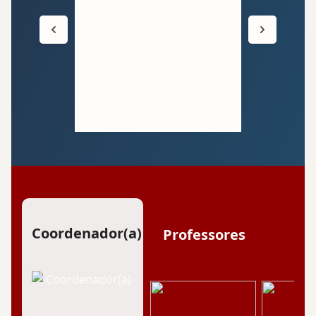
conheci
Coordenador(a)
Coordenador(a)
Professores