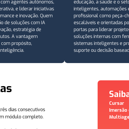
os com agentes autônomos,
educação, a saúde e o seto
iva, e liderar iniciativas
inteligentes, automações
ormance e inovação. Quem
profissional como peça-c
ção de soluções com IA
escaláveis e orientadas p
vação, estratégia de
portas para liderar projet
dutos. A vantagem
soluções internas com fe
 com propósito,
sistemas inteligentes e p
nteligência.
suporte ou decisão basead
las
Saib
Cursar
três dias consecutivos
Imersão 
 um módulo completo.
Multiage