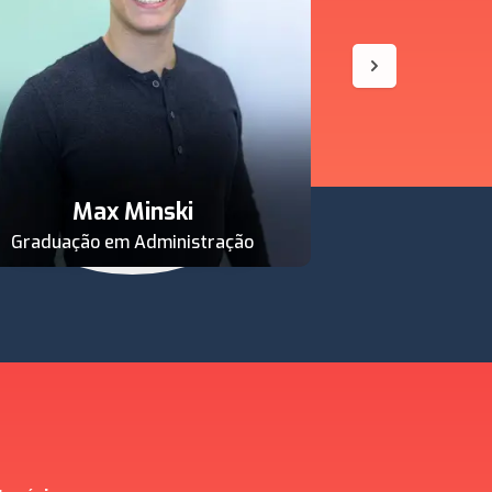
Fili
Max Minski
Executivo em L
Graduação em Administração