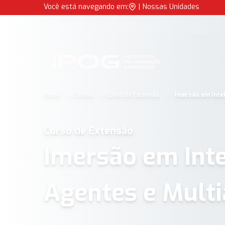
Imersão em IA: Agentes e Multiagentes para Negócios | IPOG
Você está navegando em:
|
Nossas Unidades
IPOG
Home
Cursos
Curso de Extensão
Imersão em Intel
Curso de Extensão
Imersão em Intel
Agentes e Mult