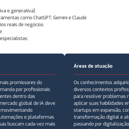
tiva e generativa)
rramentas como ChatGPT, Gemini e Claude
ios reais de negócios
e
especialistas;
Áreas de atuação
s mais promissores do
Os conhecimentos adquiri
manda por profissionais
diversos contextos profissio
gentes dentro das
para resolver problemas r
 mercado global de IA deve
aplicar suas habilidades 
7, movimentando
startups em expansão, con
automações e plataformas
transformação digital e a
sas buscam cada vez mais
passando por digitalização,