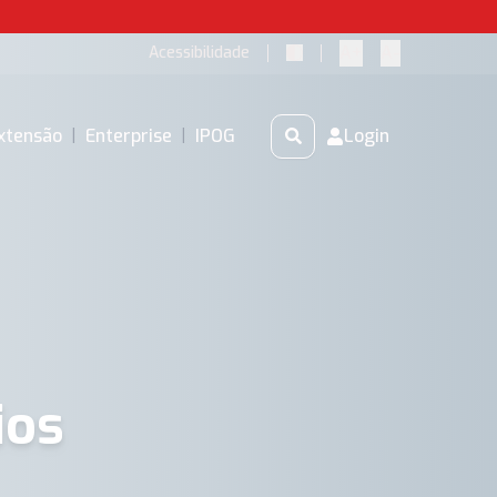
A+
A-
Acessibilidade
xtensão
|
Enterprise
|
IPOG
Login
ios