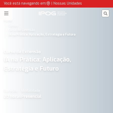
IA na Prática: Aplicação, Estratégia e Futuro - Presencial | IPO
Você está navegando em:
|
Nossas Unidades
IPOG
Open menu
Home
Cursos
Curso de Extensão
IA na Prática: Aplicação, Estratégia e Futuro
Curso de Extensão
IA na Prática: Aplicação,
Estratégia e Futuro
Duração
Modalidade
20
horas
Presencial