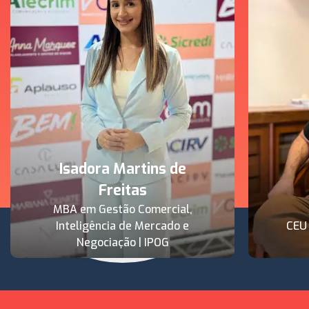
Isadora Martins de
Freitas
MBA em Gestão Comercial,
Inteligência de Mercado e
CEU
Negociação | IPOG