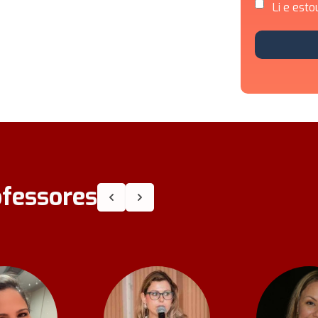
Li e esto
ofessores