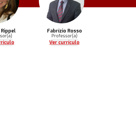
 Rippel
Fabrízio Rosso
Raquel Maga
Mell
sor(a)
Professor(a)
Professo
rrículo
Ver currículo
Ver currí