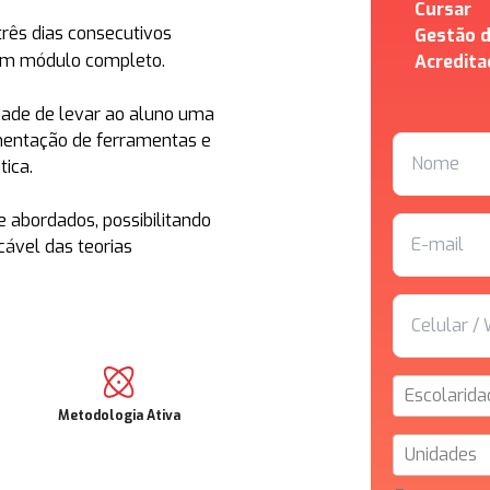
Cursar
três dias consecutivos
Gestão d
 um módulo completo.
Acredit
idade de levar ao aluno uma
mentação de ferramentas e
ica.
 abordados, possibilitando
cável das teorias
Escolarida
Metodologia Ativa
Unidades