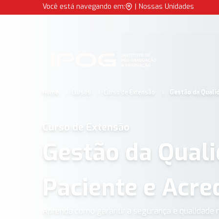
Gestão da Qualidade, Segurança do Paciente e Acreditação e
Você está navegando em:
|
Nossas Unidades
IPOG
Home
Cursos
Curso de Extensão
Gestão da Quali
Curso de Extensão
Gestão da Quali
Paciente e Acre
Aprenda como garantir a segurança e qualidade n