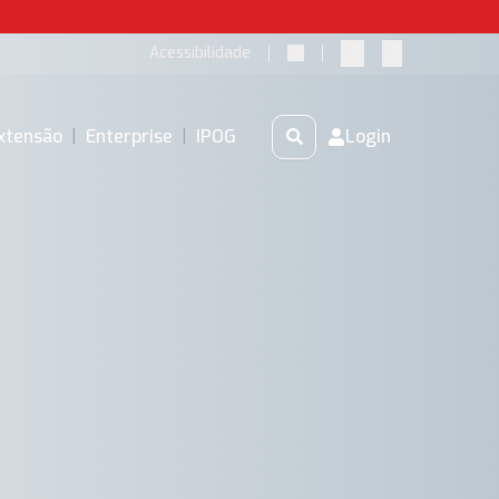
A+
A-
Acessibilidade
xtensão
|
Enterprise
|
IPOG
Login