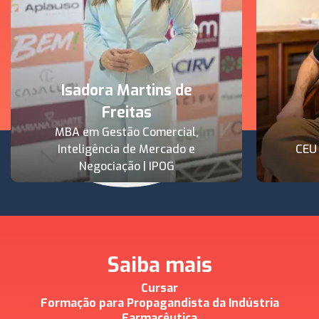
Isadora Martins de
Freitas
MBA em Gestão Comercial,
Inteligência de Mercado e
CEU
Negociação | IPOG
Saiba mais
Cursar
Formação para Propagandista da Indústria
Farmacêutica