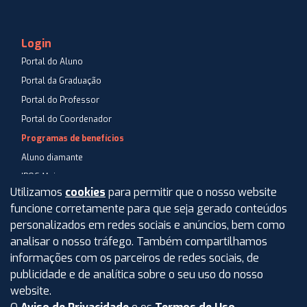
Login
Portal do Aluno
Portal da Graduação
Portal do Professor
Portal do Coordenador
Programas de benefícios
Aluno diamante
IPOG Mais
Utilizamos
cookies
para permitir que o nosso website
Blog
funcione corretamente para que seja gerado conteúdos
Central de Atendimento
personalizados em redes sociais e anúncios, bem como
Perguntas Frequentes
analisar o nosso tráfego. Também compartilhamos
informações com os parceiros de redes sociais, de
Aviso de privacidade
publicidade e de analítica sobre o seu uso do nosso
Termos de uso
website.