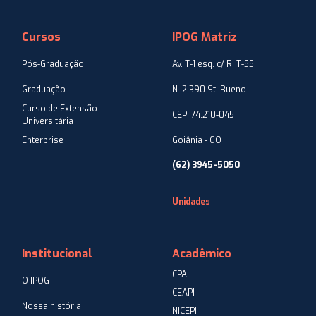
Cursos
IPOG Matriz
Pós-Graduação
Av. T-1 esq. c/ R. T-55
Graduação
N. 2.390 St. Bueno
Curso de Extensão
CEP: 74.210-045
Universitária
Enterprise
Goiânia - GO
(62) 3945-5050
Unidades
Institucional
Acadêmico
CPA
O IPOG
CEAPI
Nossa história
NICEPI