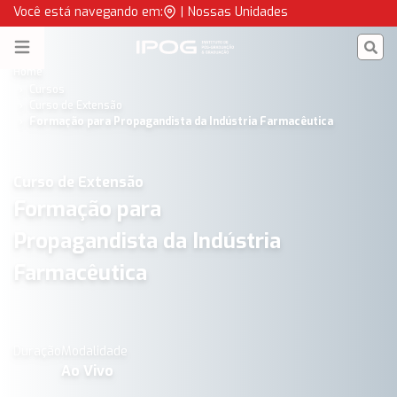
Formação para Propagandista da Indústria Farmacêutica | IP
Você está navegando em:
|
Nossas Unidades
IPOG
Open menu
Home
Cursos
Curso de Extensão
Formação para Propagandista da Indústria Farmacêutica
Curso de Extensão
Formação para
Propagandista da Indústria
Farmacêutica
Duração
Modalidade
Ao Vivo