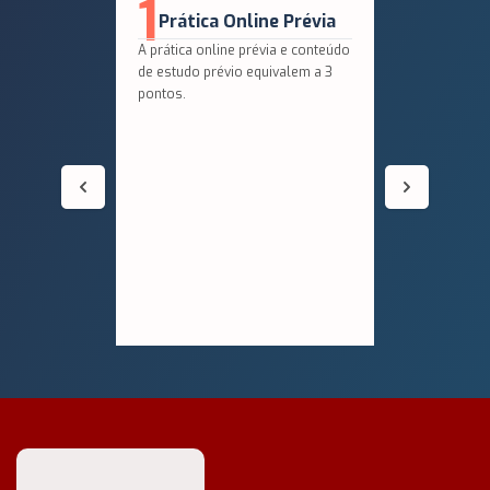
1
2
Q
Prática Online Prévia
N
A prática online prévia e conteúdo
Em segu
de estudo prévio equivalem a 3
aplicaç
pontos.
nortead
aprofun
conheci