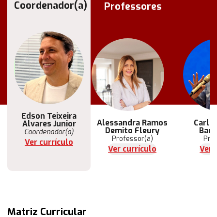
Coordenador(a)
Professores
Edson Teixeira
Alessandra Ramos
Carlo
Alvares Junior
Demito Fleury
Barr
Coordenador(a)
Professor(a)
Pro
Ver currículo
Ver currículo
Ver 
Matriz Curricular