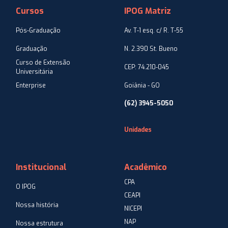
Cursos
IPOG Matriz
Pós-Graduação
Av. T-1 esq. c/ R. T-55
Graduação
N. 2.390 St. Bueno
Curso de Extensão
CEP: 74.210-045
Universitária
Enterprise
Goiânia - GO
(62) 3945-5050
Unidades
Institucional
Acadêmico
CPA
O IPOG
CEAPI
Nossa história
NICEPI
NAP
Nossa estrutura