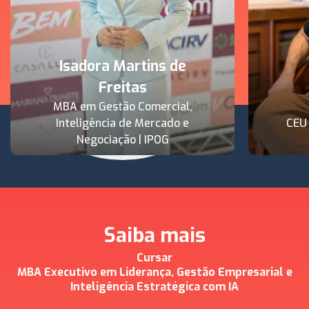
Isadora Martins de
Freitas
MBA em Gestão Comercial,
Inteligência de Mercado e
CEU
Negociação | IPOG
Saiba mais
Cursar
MBA Executivo em Liderança, Gestão Empresarial e
Inteligência Estratégica com IA