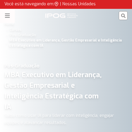
Executivo em Liderança, Gestão Empresarial e Inteligência com
Você está navegando em:
|
Nossas Unidades
IPOG
Open menu
Home
Cursos
Pós-Graduação
MBA Executivo em Liderança, Gestão Empresarial e Inteligência
Estratégica com IA
Pós-Graduação
MBA Executivo em Liderança,
Gestão Empresarial e
Inteligência Estratégica com
IA
Saiba como usar IA para liderar com inteligência, engajar
equipes e alavancar resultados.