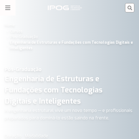
Engenharia de Estruturas e Fundações com Tecnologias Digita
IPOG
Open menu
Home
Cursos
Pós-Graduação
Engenharia de Estruturas e Fundações com Tecnologias Digitais e
Inteligentes
Pós-Graduação
Engenharia de Estruturas e
Fundações com Tecnologias
Digitais e Inteligentes
A engenharia estrutural vive um novo tempo — e profissionais
preparados para dominá-lo estão saindo na frente.
Duração
Modalidade