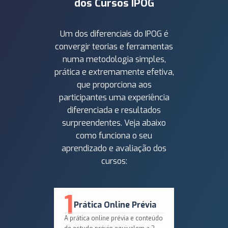
dos Cursos IPOG
Um dos diferenciais do IPOG é
convergir teorias e ferramentas
numa metodologia simples,
prática e extremamente efetiva,
que proporciona aos
participantes uma experiência
diferenciada e resultados
surpreendentes. Veja abaixo
como funciona o seu
aprendizado e avaliação dos
cursos:
1
2
Q
Prática Online Prévia
N
A prática online prévia e conteúdo
Em segu