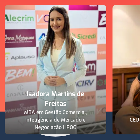
Isadora Martins de
Freitas
MBA em Gestão Comercial,
Inteligência de Mercado e
CEU
Negociação | IPOG