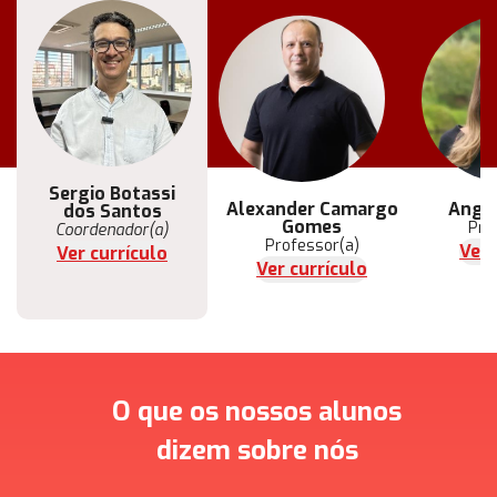
Sergio Botassi
Flávio Sohler
Alexander Camargo
Angél
dos Santos
Coordenador(a)
Gomes
Pro
Coordenador(a)
Ver currículo
Professor(a)
Ver 
Ver currículo
Ver currículo
O que os nossos alunos
dizem sobre nós