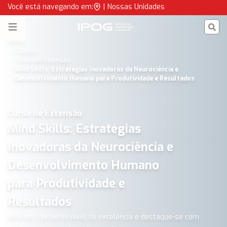
MIND SKILLS: Estratégias inovadoras da neurociência | IPOG
Você está navegando em:
|
Nossas Unidades
IPOG
Open menu
Home
Cursos
Curso de Extensão
Mind Skills: Estratégias Inovadoras da Neurociência e
Desenvolvimento Humano para Produtividade e Resultados
Curso de Extensão
Mind Skills: Estratégias
Inovadoras da Neurociência e
Desenvolvimento Humano
para Produtividade e
Resultados
Alcance o próximo nível de excelência e destaque-se com