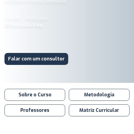
habilidades mentais poderosas!
Duração
Modalidade
20
horas
Ao Vivo
Falar com um consultor
Sobre o Curso
Metodologia
Professores
Matriz Curricular