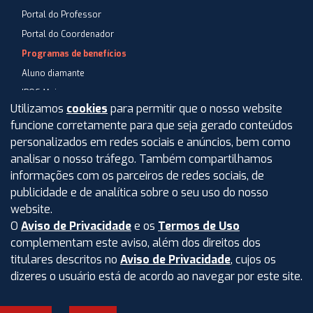
Portal do Professor
Portal do Coordenador
Programas de benefícios
Aluno diamante
IPOG Mais
Utilizamos
cookies
para permitir que o nosso website
Blog
funcione corretamente para que seja gerado conteúdos
Central de Atendimento
personalizados em redes sociais e anúncios, bem como
Perguntas Frequentes
analisar o nosso tráfego. Também compartilhamos
informações com os parceiros de redes sociais, de
Aviso de privacidade
publicidade e de analítica sobre o seu uso do nosso
Termos de uso
website.
O
Aviso de Privacidade
e os
Termos de Uso
Intranet
complementam este aviso, além dos direitos dos
titulares descritos no
Aviso de Privacidade
, cujos os
dizeres o usuário está de acordo ao navegar por este site.
©
2026
IPOG - Instituto de Pós-Graduação e Graduação LTDA.
Todos os direitos reservados.