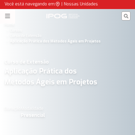
Aplicação Prática dos Métodos Ágeis em Projetos | IPOG
Você está navegando em:
|
Nossas Unidades
IPOG
Open menu
Home
Cursos
Curso de Extensão
Aplicação Prática dos Métodos Ágeis em Projetos
Curso de Extensão
Aplicação Prática dos
Métodos Ágeis em Projetos
Duração
Modalidade
Presencial