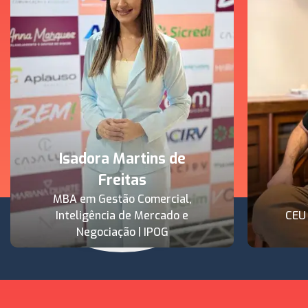
Isadora Martins de
Freitas
MBA em Gestão Comercial,
Inteligência de Mercado e
CEU
Negociação | IPOG