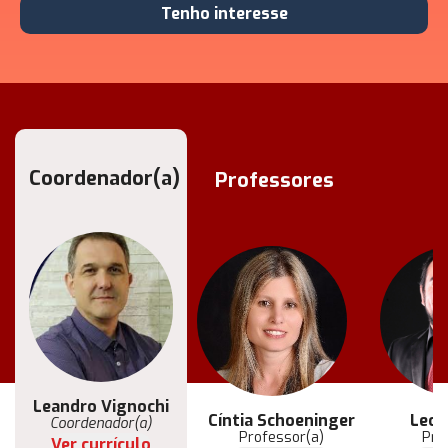
Tenho interesse
Coordenador(a)
Coordenador(a)
Professores
Leandro Vignochi
Flávio Sohler
Cíntia Schoeninger
Leon
Coordenador(a)
Coordenador(a)
Professor(a)
Pro
Ver currículo
Ver currículo