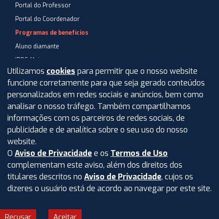
Portal do Professor
Portal do Coordenador
Programas de benefícios
Aluno diamante
IPOG Mais
Utilizamos
cookies
para permitir que o nosso website
Blog
funcione corretamente para que seja gerado conteúdos
Central de Atendimento
personalizados em redes sociais e anúncios, bem como
Perguntas Frequentes
analisar o nosso tráfego. Também compartilhamos
informações com os parceiros de redes sociais, de
Aviso de privacidade
publicidade e de analítica sobre o seu uso do nosso
Termos de uso
website.
O
Aviso de Privacidade
e os
Termos de Uso
Intranet
complementam este aviso, além dos direitos dos
titulares descritos no
Aviso de Privacidade
, cujos os
dizeres o usuário está de acordo ao navegar por este site.
©
2026
IPOG - Instituto de Pós-Graduação e Graduação LTDA.
Todos os direitos reservados.
Recusar
Aceitar
CNPJ: 04.688.977/0001-02