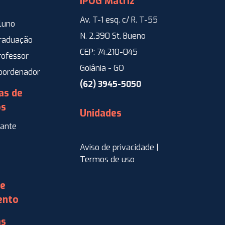
IPOG Matriz
Av. T-1 esq. c/ R. T-55
luno
N. 2.390 St. Bueno
Graduação
CEP: 74.210-045
rofessor
Goiânia - GO
Coordenador
(62) 3945-5050
as de
os
Unidades
ante
Aviso de privacidade |
Termos de uso
de
ento
as