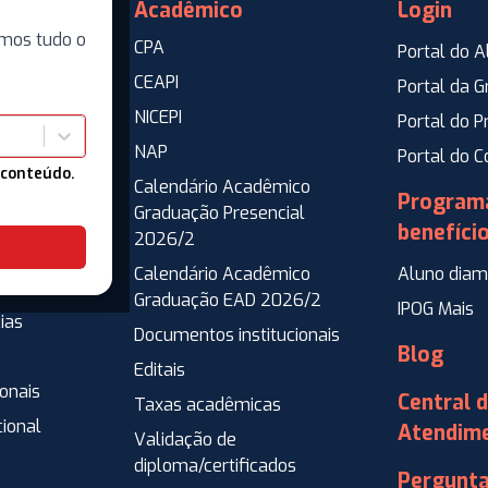
Acadêmico
Login
mos tudo o
CPA
Portal do A
CEAPI
Portal da 
NICEPI
Portal do P
NAP
ente
Portal do 
 conteúdo.
Calendário Acadêmico
co
Program
Graduação Presencial
ressos
benefíci
2026/2
go e
Calendário Acadêmico
Aluno diam
Graduação EAD 2026/2
IPOG Mais
ias
Documentos institucionais
Blog
Editais
ionais
Central 
Taxas acadêmicas
cional
Atendim
Validação de
diploma/certificados
Pergunt