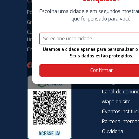
Cursos
Institucional
Escolha uma cidade e em segundos mostra
Pós-Graduação
O IPOG
que foi pensado para você.
Graduação
Nossa história
Curso de Extensão
Nossa estrutura
Selecione uma cidade
Universitária
Locação Intelig
Enterprise
Usamos a cidade apenas para personalizar o
Trabalhe conos
Seus dados estão protegidos.
Espaço para Eg
Confirmar
Vagas de Empre
Estágio
Canal de denúnc
Mapa do site
Eventos Instituc
Parceria interna
Ouvidoria