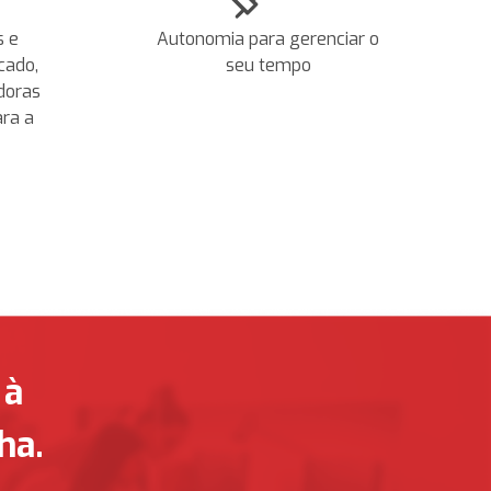
s e
Autonomia para gerenciar o
cado,
seu tempo
doras
ara a
 à
ha.