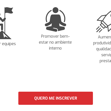
Promover bem-
Aument
estar no ambiente
produtivi
r equipes
interno
qualida
servi
prest
QUERO ME INSCREVER