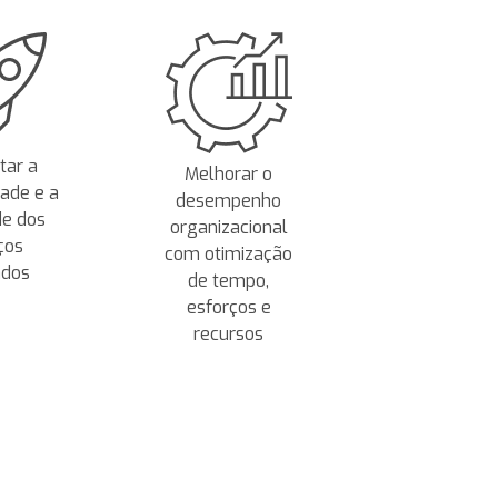
ar a
Melhorar o
dade e a
desempenho
de dos
organizacional
ços
com otimização
ados
de tempo,
esforços e
recursos