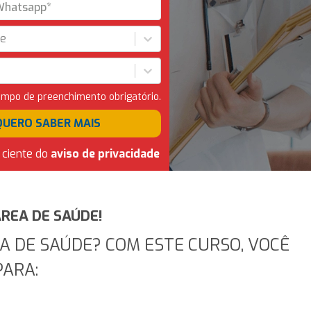
de
ampo de preenchimento obrigatório.
QUERO SABER MAIS
 ciente do
aviso de privacidade
ÁREA DE SAÚDE!
A DE SAÚDE? COM ESTE CURSO, VOCÊ
PARA: