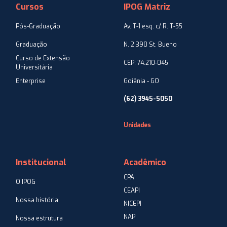
Cursos
IPOG Matriz
Pós-Graduação
Av. T-1 esq. c/ R. T-55
Graduação
N. 2.390 St. Bueno
Curso de Extensão
CEP: 74.210-045
Universitária
Enterprise
Goiânia - GO
(62) 3945-5050
Unidades
Institucional
Acadêmico
CPA
O IPOG
CEAPI
Nossa história
NICEPI
NAP
Nossa estrutura